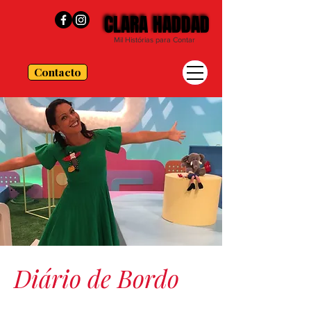
CLARA HADDAD
CLARA HADDAD
Mil Histórias para Contar
Contacto
Diário de Bordo