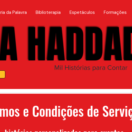
ria da Palavra
Biblioterapia
Espetáculos
Formações
A HADDA
A HADDA
Mil Histórias para Contar
mos e Condições de Servi