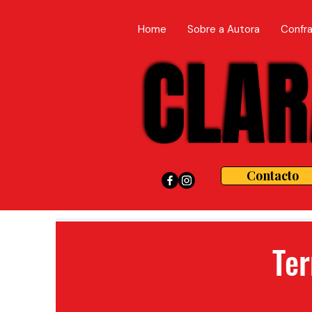
Home
Sobre a Autora
Confra
CLAR
CLAR
Contacto
Ter