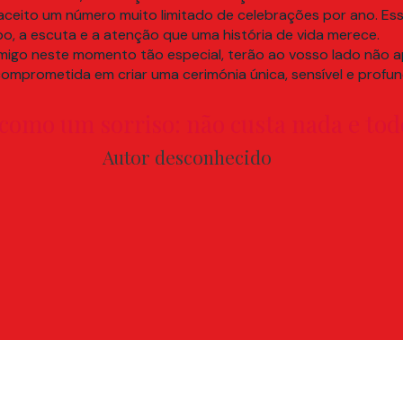
, aceito um número muito limitado de celebrações por ano. E
o, a escuta e a atenção que uma história de vida merece.
migo neste momento tão especial, terão ao vosso lado não 
omprometida em criar uma cerimónia única, sensível e profund
é como um sorriso: não custa nada e to
Autor desconhecido