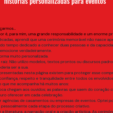
histórias personalizadas para eventos
armos...
or é, para mim, uma grande responsabilidade e um enorme priv
décadas, aprendi que uma cerimónia memorável não nasce ap
e, do tempo dedicado a conhecer duas pessoas e da capacida
e emocione verdadeiramente.
forma muito personalizada.
 raiz. Não utilizo modelos, textos prontos ou discursos pad
deria ser a sua.
presentadas nesta página existem para proteger esse compr
onfiança, respeito e tranquilidade entre todos os envolvidos
no que me acompanha há muitos anos:
boca chegam aos ouvidos; as palavras que saem do coração 
uro oferecer em cada celebração.
r agências de casamentos ou empresas de eventos. Optei po
 pessoalmente cada etapa do processo criativo.
é a literatura, a narração oral e a criação artística. As cerim