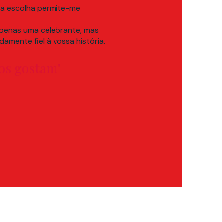
ssa escolha permite-me
apenas uma celebrante, mas
amente fiel à vossa história.
dos gostam"