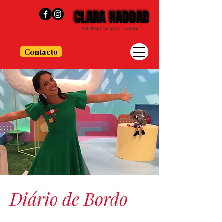
CLARA HADDAD
CLARA HADDAD
Mil Histórias para Contar
Contacto
Diário de Bordo