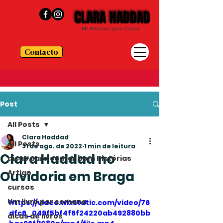
CLARA HADDAD
CLARA HADDAD
Mil Histórias para Contar
Contacto
Post
All Posts
Clara Haddad
All Posts
31 de ago. de 2022
1 min de leitura
Clara Haddad no
dicas para contar bem histórias
Ouvidoria em Braga
Artigo
cursos
Um livro por semana
https://video.wixstatic.com/video/76
dfc6_049f5bf4f6f24220ab492880bb
dicas de livros