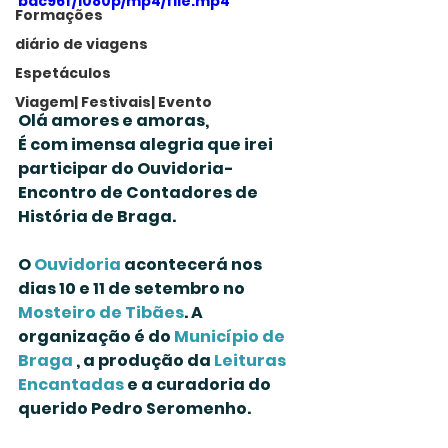
bac96f/1080p/mp4/file.mp4
Formações
diário de viagens
Espetáculos
Viagem| Festivais| Evento
Olá amores e amoras,
É com imensa alegria que irei 
participar do Ouvidoria- 
Encontro de Contadores de 
História de Braga.
O 
Ouvidoria
 acontecerá nos 
dias 10 e 11 de setembro no 
Mosteiro de Tibães
. A 
organização é do 
Município de 
Braga
 , a produção da 
Leituras 
Encantadas
 e a curadoria do 
querido Pedro Seromenho.