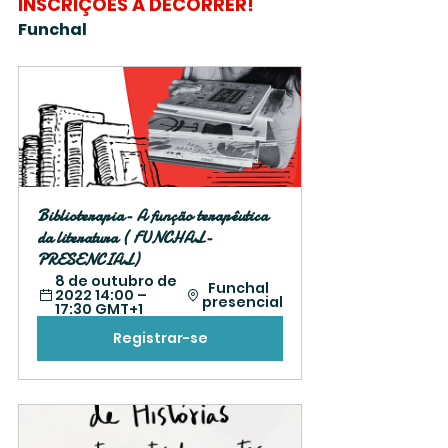
INSCRIÇÕES A DECORRER!
Funchal
Biblioterapia- A função terapêutica 
da literatura ( FUNCHAL-
PRESENCIAL)
8 de outubro de 
  Funchal 
2022 14:00 – 
presencial
17:30 GMT+1 
Registrar-se