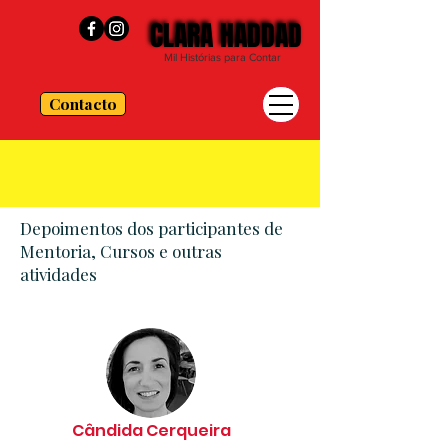
CLARA HADDAD
CLARA HADDAD
Mil Histórias para Contar
Contacto
Depoimentos dos participantes de
Mentoria, Cursos e outras
atividades
Cândida Cerqueira