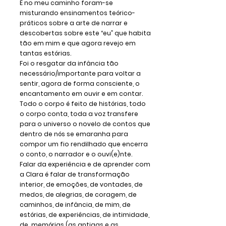
E no meu caminho foram-se
misturando ensinamentos teórico-
práticos sobre a arte de narrar e
descobertas sobre este “eu” que habita
tão em mim e que agora revejo em
tantas estórias.
Foi o resgatar da infância tão
necessário/importante para voltar a
sentir, agora de forma consciente, o
encantamento em ouvir e em contar.
Todo o corpo é feito de histórias, todo
o corpo conta, toda a voz transfere
para o universo o novelo de contos que
dentro de nós se emaranha para
compor um fio rendilhado que encerra
o conto, o narrador e o ouvi(e)nte.
Falar da experiência e de aprender com
a Clara é falar de transformação
interior, de emoções, de vontades, de
medos, de alegrias, de coragem, de
caminhos, de infância, de mim, de
estórias, de experiências, de intimidade,
de memórias (as antigas e as