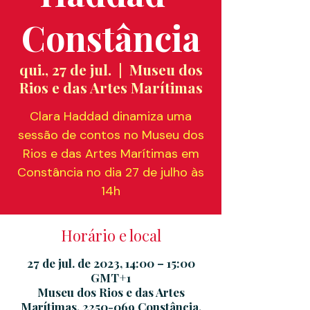
Constância
qui., 27 de jul.
  |  
Museu dos
Rios e das Artes Marítimas
Clara Haddad dinamiza uma
sessão de contos no Museu dos
Rios e das Artes Marítimas em
Constância no dia 27 de julho às
14h
Horário e local
27 de jul. de 2023, 14:00 – 15:00
GMT+1
Museu dos Rios e das Artes
Marítimas, 2250-069 Constância,