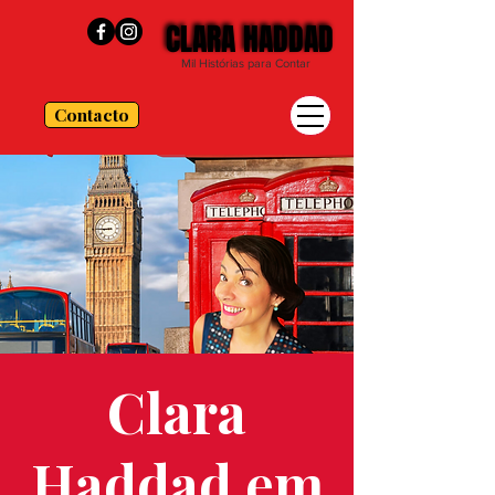
CLARA HADDAD
CLARA HADDAD
Mil Histórias para Contar
Contacto
Clara
Haddad em