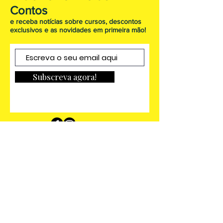
Contos
e receba notícias sobre cursos, descontos
exclusivos e as novidades em primeira mão!
Subscreva agora!
FAQ
Envio & Devoluções
(livros)
Livro de Reclamações
Termos e Condições de Serviços
Testemunhos sobre as formações