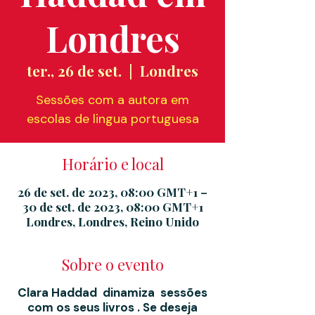
Londres
ter., 26 de set.
  |  
Londres
Sessões com a autora em
escolas de lingua portuguesa
Horário e local
26 de set. de 2023, 08:00 GMT+1 –
30 de set. de 2023, 08:00 GMT+1
Londres, Londres, Reino Unido
Sobre o evento
Clara Haddad dinamiza sessões
com os seus livros . Se deseja