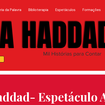
ria da Palavra
Biblioterapia
Espetáculos
Formações
A HADDA
A HADDA
Mil Histórias para Contar
addad- Espetáculo