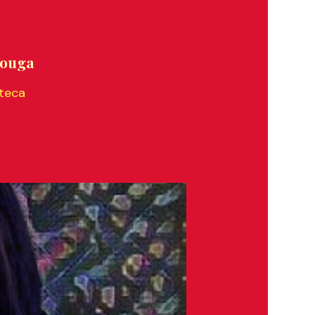
Vouga
oteca