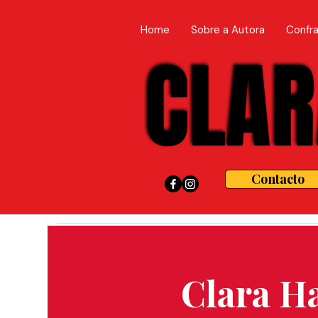
Home
Sobre a Autora
Confra
CLAR
CLAR
Contacto
Clara H