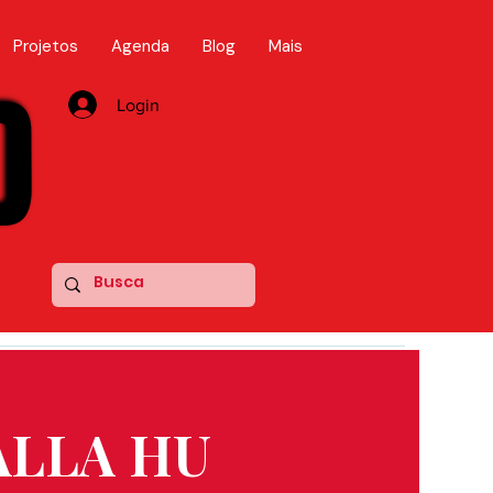
Projetos
Agenda
Blog
Mais
D
D
Login
 ALLA HU