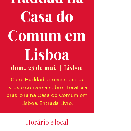
Casa do
Comum em
Lisboa
dom., 25 de mai.
  |  
Lisboa
Clara Haddad apresenta seus
livros e conversa sobre literatura
brasileira na Casa do Comum em
Lisboa. Entrada Livre.
Horário e local