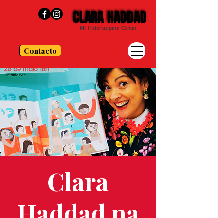
CLARA HADDAD
CLARA HADDAD
Mil Histórias para Contar
Contacto
Clara
Haddad na