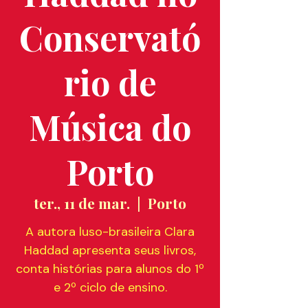
Conservató
rio de
Música do
Porto
ter., 11 de mar.
  |  
Porto
A autora luso-brasileira Clara
Haddad apresenta seus livros,
conta histórias para alunos do 1º
e 2º ciclo de ensino.