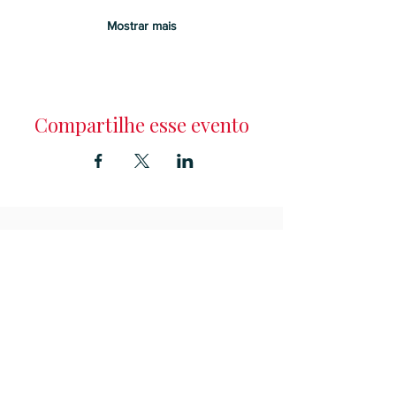
Mostrar mais
Compartilhe esse evento
Entre na Família de
Contos
e receba notícias sobre cursos, descontos
exclusivos e as novidades em primeira mão!