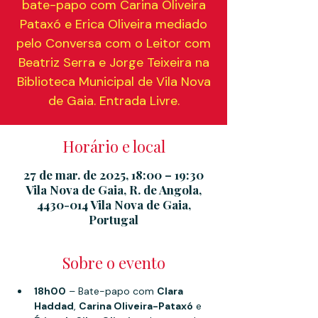
bate-papo com Carina Oliveira
Pataxó e Erica Oliveira mediado
pelo Conversa com o Leitor com
Beatriz Serra e Jorge Teixeira na
Biblioteca Municipal de Vila Nova
de Gaia. Entrada Livre.
Horário e local
27 de mar. de 2025, 18:00 – 19:30
Vila Nova de Gaia, R. de Angola,
4430-014 Vila Nova de Gaia,
Portugal
Sobre o evento
18h00
 – Bate-papo com 
Clara 
Haddad
, 
Carina Oliveira-Pataxó
 e 