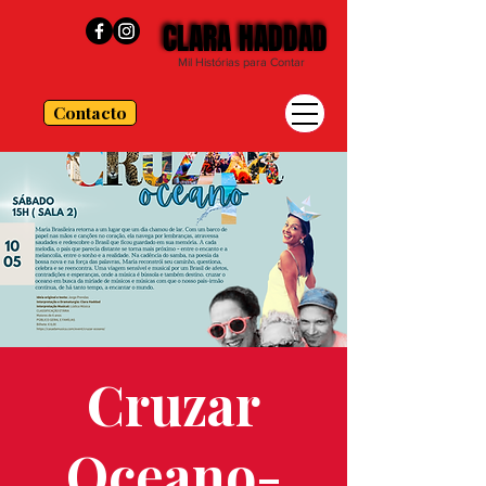
CLARA HADDAD
CLARA HADDAD
Mil Histórias para Contar
Contacto
Cruzar
Oceano-