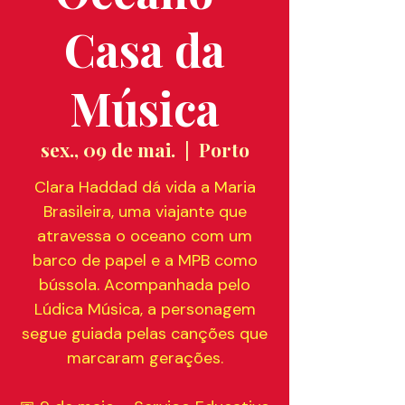
Casa da
Música
sex., 09 de mai.
  |  
Porto
Clara Haddad dá vida a Maria
Brasileira, uma viajante que
atravessa o oceano com um
barco de papel e a MPB como
bússola. Acompanhada pelo
Lúdica Música, a personagem
segue guiada pelas canções que
marcaram gerações.