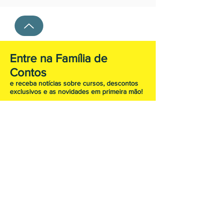
Entre na Família de
Contos
e receba notícias sobre cursos, descontos
exclusivos e as novidades em primeira mão!
Subscreva agora!
FAQ
Envio & Devoluções