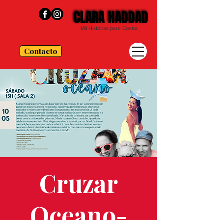
CLARA HADDAD
CLARA HADDAD
Mil Histórias para Contar
Contacto
Cruzar
Oceano-