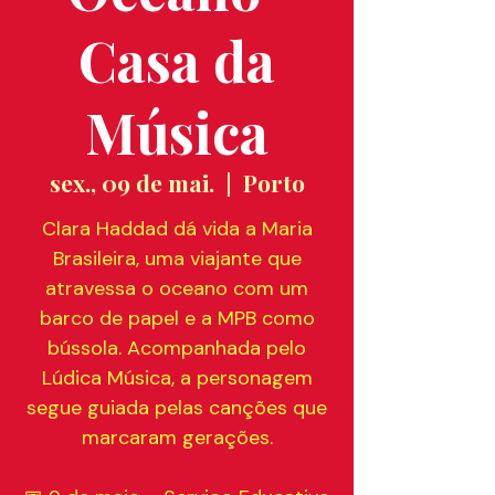
Casa da
Música
sex., 09 de mai.
  |  
Porto
Clara Haddad dá vida a Maria
Brasileira, uma viajante que
atravessa o oceano com um
barco de papel e a MPB como
bússola. Acompanhada pelo
Lúdica Música, a personagem
segue guiada pelas canções que
marcaram gerações.