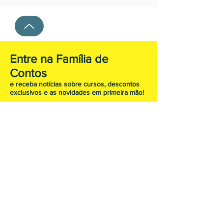
Entre na Família de
Contos
e receba notícias sobre cursos, descontos
exclusivos e as novidades em primeira mão!
Subscreva agora!
FAQ
Envio & Devoluções