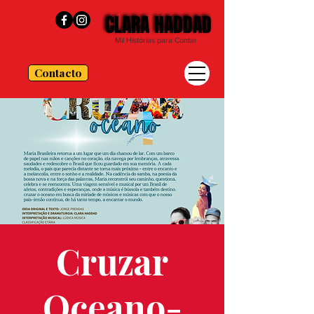
CLARA HADDAD
CLARA HADDAD
Mil Histórias para Contar
Contacto
Cruzar
Oceano-