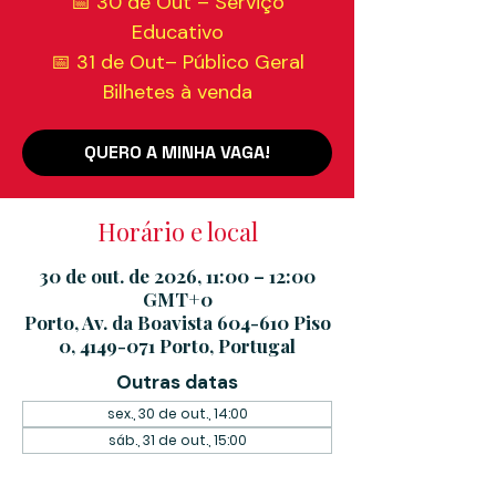
📅 30 de Out – Serviço
Educativo
📅 31 de Out– Público Geral
Bilhetes à venda
QUERO A MINHA VAGA!
Horário e local
30 de out. de 2026, 11:00 – 12:00
GMT+0
Porto, Av. da Boavista 604-610 Piso
0, 4149-071 Porto, Portugal
Outras datas
sex., 30 de out., 14:00
sáb., 31 de out., 15:00