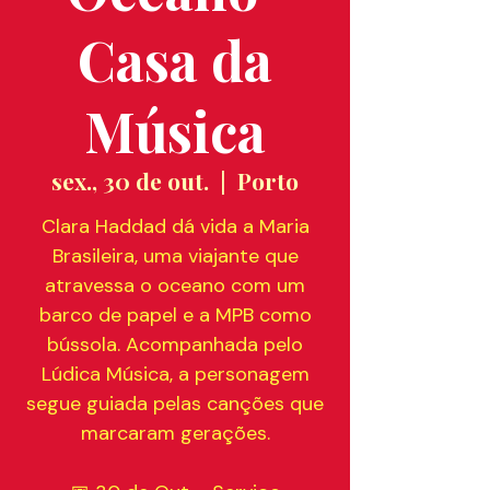
Casa da
Música
sex., 30 de out.
  |  
Porto
Clara Haddad dá vida a Maria
Brasileira, uma viajante que
atravessa o oceano com um
barco de papel e a MPB como
bússola. Acompanhada pelo
Lúdica Música, a personagem
segue guiada pelas canções que
marcaram gerações.