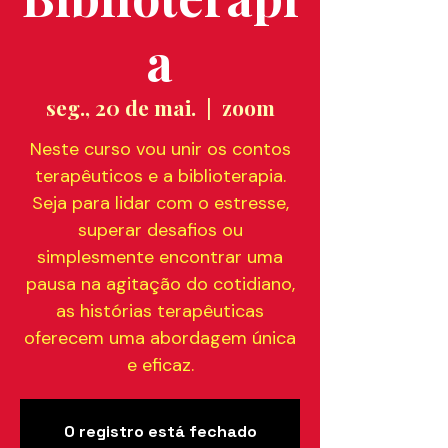
a
seg., 20 de mai.
  |  
zoom
Neste curso vou unir os contos
terapêuticos e a biblioterapia.
Seja para lidar com o estresse,
superar desafios ou
simplesmente encontrar uma
pausa na agitação do cotidiano,
as histórias terapêuticas
oferecem uma abordagem única
e eficaz.
O registro está fechado