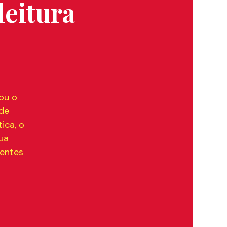
leitura
ou o
ade
ica, o
ua
rentes