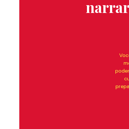
narrar
Voc
mo
poder
c
prepa