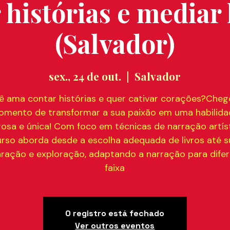
 histórias e mediar 
(Salvador)
sex., 24 de out.
  |  
Salvador
ê ama contar histórias e quer cativar corações?Cheg
mento de transformar a sua paixão em uma habilid
osa e única! Com foco em técnicas de narração artíst
urso aborda desde a escolha adequada de livros até s
ração e exploração, adaptando a narração para dife
faixa
O registro está fechado
Ver outros eventos