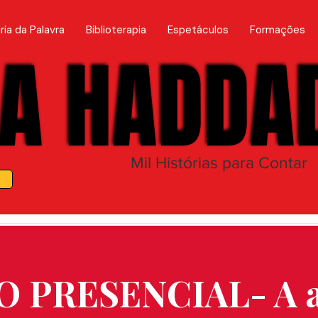
ria da Palavra
Biblioterapia
Espetáculos
Formações
A HADDA
A HADDA
Mil Histórias para Contar
 PRESENCIAL- A a