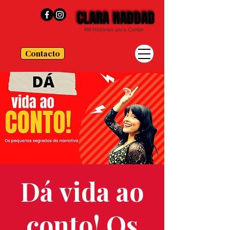
CLARA HADDAD
CLARA HADDAD
Mil Histórias para Contar
Contacto
Dá vida ao
conto! Os