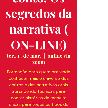
segredos da
narrativa (
ON-LINE)
ter., 14 de mar.
  |  
online via
zoom
Formação para quem pretende
conhecer mais o universo dos
contos e das narrativas orais
aprendendo técnicas para
contar histórias de maneira
eficaz para todos os tipos de