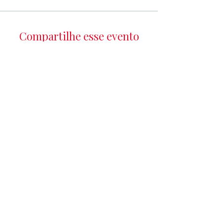
Compartilhe esse evento
Entre na Família de
Contos
e receba notícias sobre cursos, descontos
exclusivos e as novidades em primeira mão!