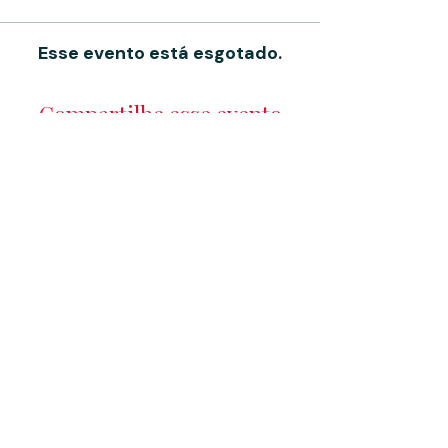
Esse evento está esgotado.
Compartilhe esse evento
Entre na Família de
Contos
e receba notícias sobre cursos, descontos
exclusivos e as novidades em primeira mão!