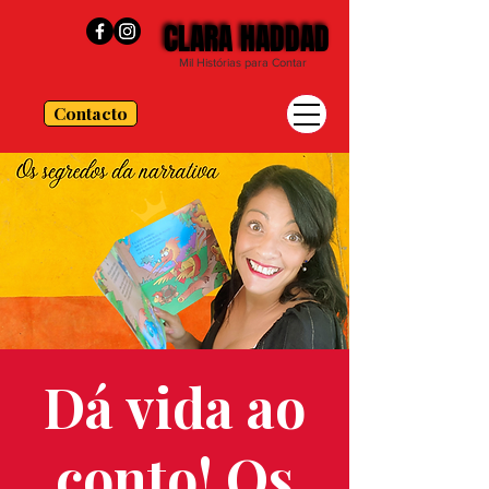
CLARA HADDAD
CLARA HADDAD
Mil Histórias para Contar
Contacto
Dá vida ao
conto! Os