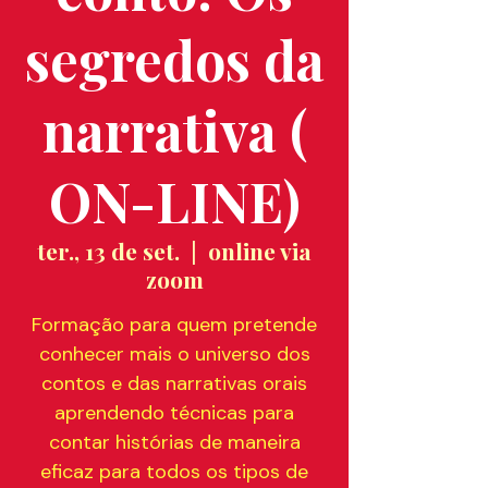
segredos da
narrativa (
ON-LINE)
ter., 13 de set.
  |  
online via
zoom
Formação para quem pretende
conhecer mais o universo dos
contos e das narrativas orais
aprendendo técnicas para
contar histórias de maneira
eficaz para todos os tipos de