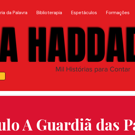
ria da Palavra
Biblioterapia
Espetáculos
Formações
A HADDA
A HADDA
Mil Histórias para Contar
ulo A Guardiã das Pa