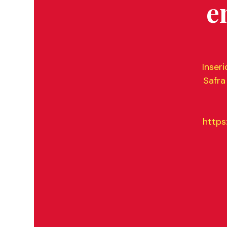
e
Inser
Safra
https