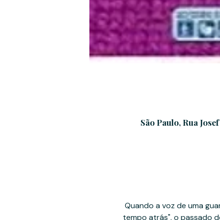
São Paulo, Rua Josef
 Quando a voz de uma guardiã das palavras entona "Era Uma vez...No tempo em que não havia tempo... Há muito 
tempo atrás", o passado d