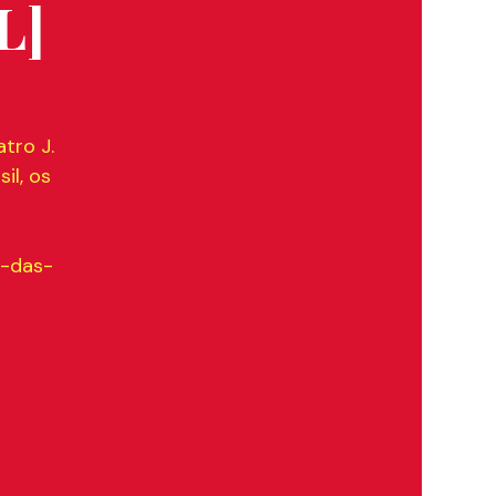
L]
tro J.
il, os
a-das-