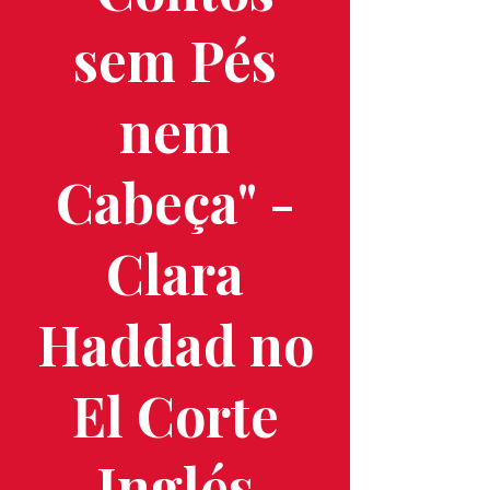
sem Pés
nem
Cabeça" -
Clara
Haddad no
El Corte
Inglés