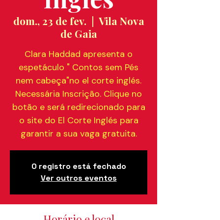
dom., 23 de fev.
  |  
Vila Nova
de Gaia
Clara Haddad apresenta o
espetáculo " Contos sem Pés
nem cabeça"no el corte inglés.
Necessária Inscrição. Clique no
botão e será redirecionado para
o site do El Corte Inglés para
garantir a sua vaga gratuita.
O registro está fechado
Ver outros eventos
Horário e local