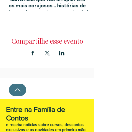
os mais corajosos… histórias de
dar medo ao susto ou nem tanto!
Indicado para crianças a partir
dos 4 anos e famílias
Compartilhe esse evento
DIA 28 DE OUTUBRO 17h
duração 45 min
ENTRADA LIVRE
Entre na Família de
Contos
e receba notícias sobre cursos, descontos
exclusivos e as novidades em primeira mão!