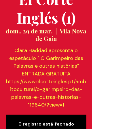
Inglés (1)
dom., 29 de mar.
  |  
Vila Nova
de Gaia
Clara Haddad apresenta o
espetáculo " O Garimpeiro das
Palavras e outras histórias"
ENTRADA GRATUITA
https://www.elcorteingles.pt/amb
itocultural/o-garimpeiro-das-
palavras-e-outras-historias-
119640/?view=1
O registro está fechado