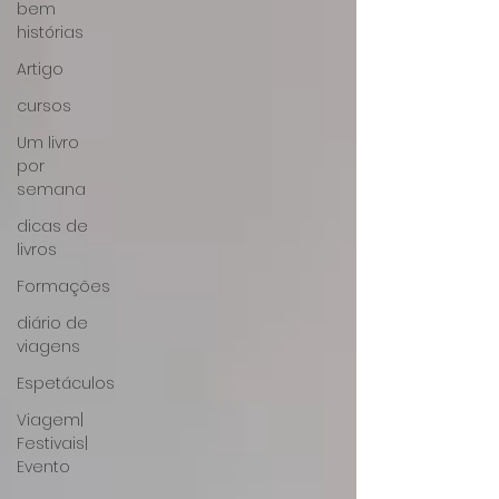
bem
histórias
Artigo
cursos
Um livro
por
semana
dicas de
livros
Formações
diário de
viagens
Espetáculos
Viagem|
Festivais|
Evento