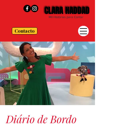
CLARA HADDAD
CLARA HADDAD
Mil Histórias para Contar
Contacto
Diário de Bordo